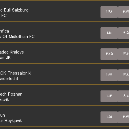
d Bull Salzburg
۱.۴۸
۴.۳
 FC
nfica
۱.۱۰
۹.۵
s Of Midlothian FC
adec Kralove
۴.۲۵
۳.۶
tas JK
OK Thessaloniki
۱.۶۷
۳.۸
nderlecht
ech Poznan
۱.۱۴
۸.۰
ksvík
hun
۱.۵۱
۴.۳
ur Reykjavik