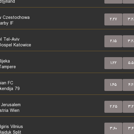
tjylland
w Czestochowa
۲.۲۷
۳.۲
rby IF
l Tel-Aviv
۲.۱۵
۳.۲
ospel Katowice
ijeka
۱.۲۲
۵.۵
 Tampere
nian FC
۱.۴۵
۴.۲
kendija 79
r Jerusalem
۲.۲۵
۳.۲
stria Wien
giris Vilnius
۳.۶۰
۳.۴
ajduk Split