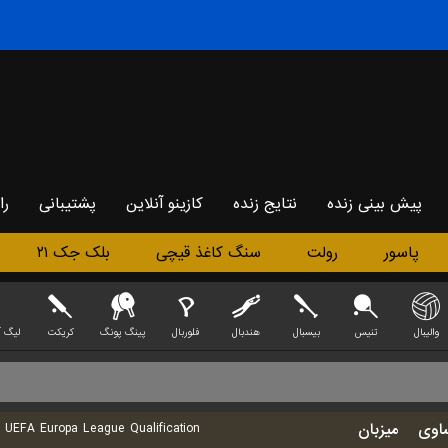
پیش بینی زنده
نتایج زنده
کازینو آنلاین
پشتیبانی
را
پاسور
رولت
سنگ کاغذ قیچی
بلک جک ۲۱
والیبال
تنیس
بیسبال
هندبال
فلوربال
پینگ پونگ
کریکت
 OF LEGEND)
اوی
میزبان
UEFA Europa League Qualification