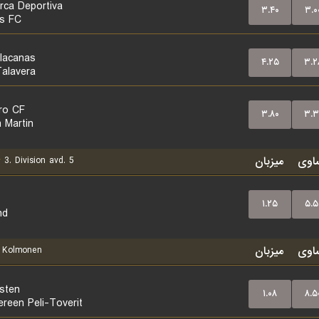
rca Deportiva
۳.۴۰
۳.۰
as FC
llacanas
۴.۲۵
۳.۲
Talavera
ro CF
۳.۸۰
۳.۳
n Martin
اوی
میزبان
y
3. Division avd. 5
۱.۲۵
۵.۵
nd
اوی
میزبان
Kolmonen
sten
۱.۰۸
۸.۵
reen Peli-Toverit