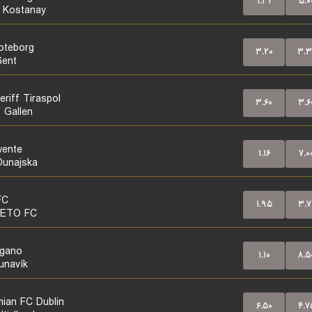
۱.۳۱
۵.۰
 Kostanay
oteborg
۳.۲۰
۳.۳
ent
eriff Tiraspol
۳.۶۰
۳.۶
. Gallen
ente
۱.۱۶
۷.۰
unajska
FC
۱.۹۵
۳.۷
 ETO FC
gano
۱.۱۰
۸.۵
unavík
ian FC Dublin
۶.۵۰
۴.۷