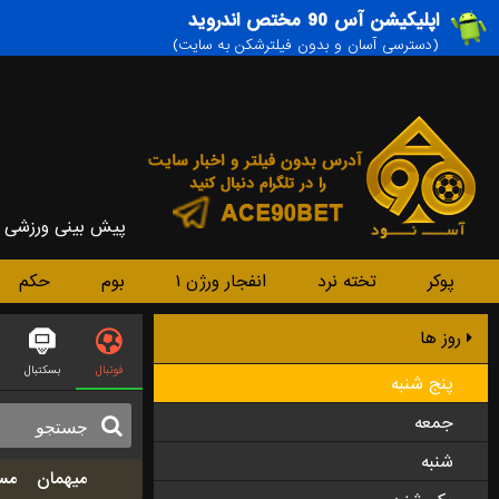
اپلیکیشن آس 90 مختص اندروید
(دسترسی آسان و بدون فیلترشکن به سایت)
پیش بینی ورزشی
پوکر
تخته نرد
انفجار ورژن ۱
بوم
حکم
روز ها
فوتبال
بسکتبال
پنج شنبه
جمعه
شنبه
میهمان
مس