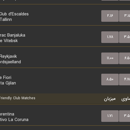
Club d'Escaldes
۲.۱۶
۳.۱
Tallinn
rac Banjaluka
۱.۷۸
۳.۵
ne Vitebsk
Reykjavik
۱۱.۰۰
۶.۵
rdsjaelland
 Fiori
۸.۵۰
۴.۷
ta Gjilan
اوی
میزبان
riendly Club Matches
orentina
۱.۷۱
۳.۵
tivo La Coruna