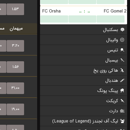
۰
۱.۵۳
میهمان
مس
۰
۳.۲۰
۰
۱.۵۶
۰
۳۱.۰۰
۰
۱۹.۰۰