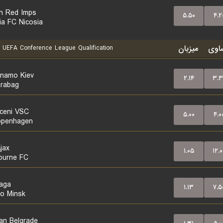
ln Red Imps
۵.۵۰
۴.۲
a FC Nicosia
اوی
میزبان
UEFA Conference League Qualification
namo Kiev
۲.۱۴
۳.۳
rabag
ceni VSC
۵.۰۰
۴.۰
openhagen
jax
۱.۰۵
۱۲.۰
ourne FC
aga
۱.۱۳
۷.۵
o Minsk
zan Belgrade