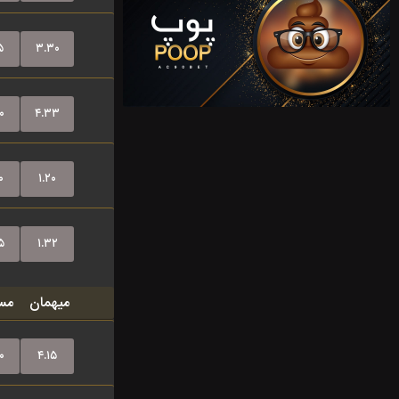
۵
۳.۳۰
۰
۴.۳۳
۰
۱.۲۰
۵
۱.۳۲
میهمان
مس
۰
۴.۱۵