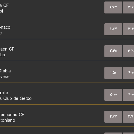
a CF
۱.۹۳
۳.۷
bi
onaco
۱.۸۳
۳.۴
e
Jaen CF
۲.۴۵
۳.۲
oba
Stabia
۱.۵۰
۴.۰
vese
rote
۵.۰۰
۴.۰
s Club de Getxo
Hermanas CF
۲.۷۷
۲.۹
toniano